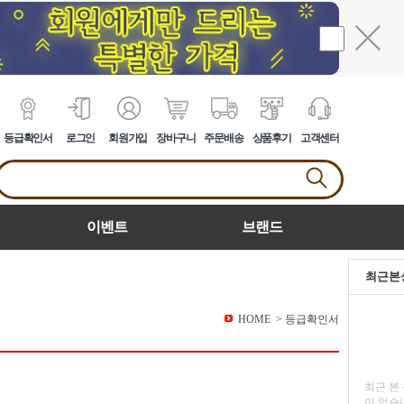
등급확인서
로그인
회원가입
장바구니
주문배송
상품후기
고객센터
이벤트
브랜드
최근본
HOME
>
등급확인서
최근 본
이 없습