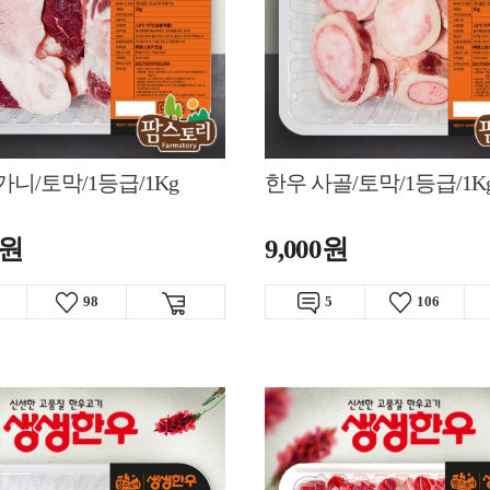
가니/토막/1등급/1Kg
한우 사골/토막/1등급/1K
0원
9,000원
98
5
106