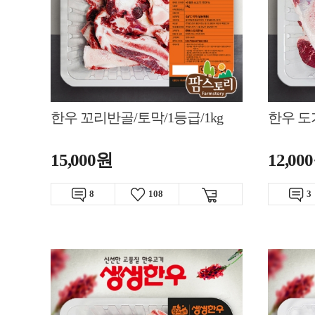
한우 꼬리반골/토막/1등급/1kg
한우 도
15,000원
12,00
8
108
3