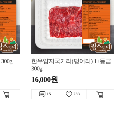
300g
한우양지국거리(덩어리) 1+등급
300g
16,000원
15
233