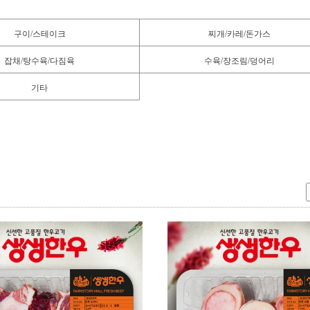
구이/스테이크
찌개/카레/돈가스
잡채/탕수육/다짐육
수육/장조림/덩어리
기타