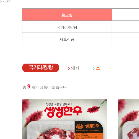
3
/
3
>
용도별
국거리/찜/탕
세트상품
국거리/찜/탕
돼지
소
9
총
개의 상품이 있습니다.