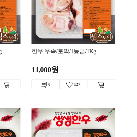
g
한우 우족/토막/1등급/1Kg
11,000원
0
127