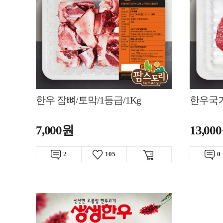
한우 잡뼈/토막/1등급/1Kg
한우국거리
7,000원
13,00
2
105
0