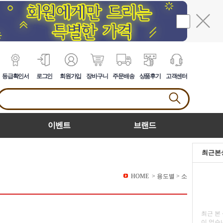
등급확인서
로그인
회원가입
장바구니
주문배송
상품후기
고객센터
이벤트
브랜드
최근본
HOME
>
용도별
>
소
최근 본
이 없습