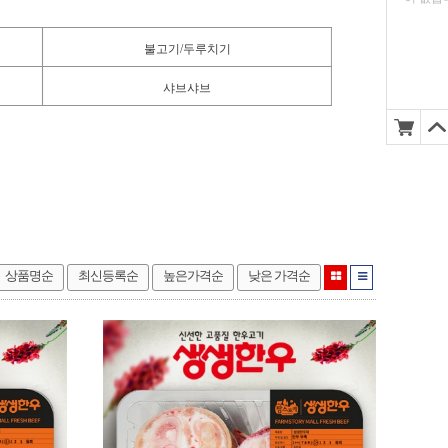
불고기/두루치기
샤브샤브
상품명순
최신등록순
높은가격순
낮은 가격순