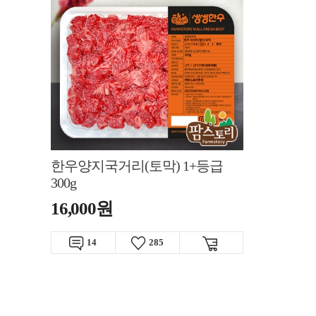
한우양지국거리(토막) 1+등급
300g
16,000원
14
285