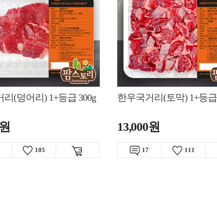
(덩어리) 1+등급 300g
한우국거리(토막) 1+등급 
0원
13,000원
105
17
111