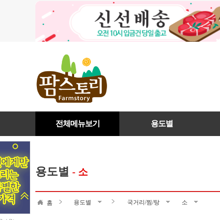
전체메뉴보기
용도별
용도별
- 소
용도별
국거리/찜/탕
소
홈