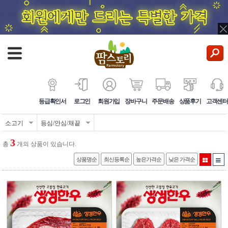
등급확인서
로그인
회원가입
장바구니
주문배송
상품후기
고객센터
소고기
등심/안심/채끝
3
총
개의 상품이 있습니다.
상품명순
최신등록순
높은가격순
낮은 가격순