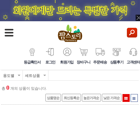
등급확인서
로그인
회원가입
장바구니
주문배송
상품후기
고객센터
용도별
세트상품
0
총
개의 상품이 있습니다.
상품명순
최신등록순
높은가격순
낮은 가격순