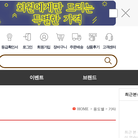
등급확인서
로그인
회원가입
장바구니
주문배송
상품후기
고객센터
이벤트
브랜드
최근본
HOME
>
용도별
>
기타
최근 본
이 없습