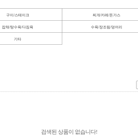
구이/스테이크
찌개/카레/돈가스
잡채/탕수육/다짐육
수육/장조림/덩어리
기타
검색된 상품이 없습니다!