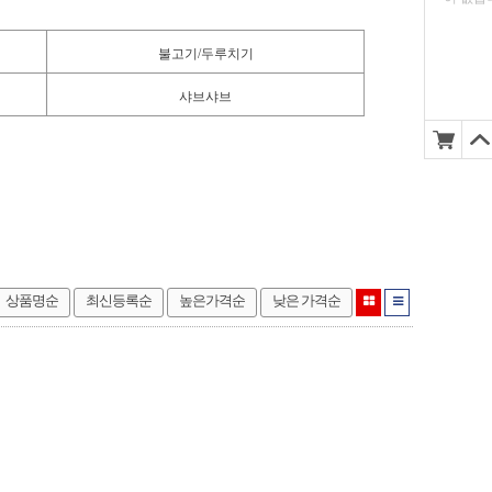
불고기/두루치기
샤브샤브
상품명순
최신등록순
높은가격순
낮은 가격순