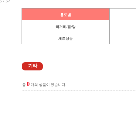
3
/
3
>
용도별
국거리/찜/탕
세트상품
기타
0
총
개의 상품이 있습니다.